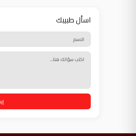
اسأل طبيبك
إر