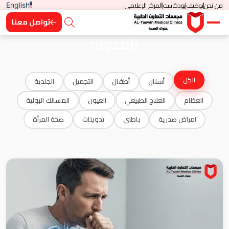
من نحن
توظيف
بودكاست
المركز الإعلامي
English
تواصل معنا
المدونة
الكل
أسنان
أطفال
التجميل
الجلدية
العظام
العلاج الطبيعي
العيون
المسالك البولية
امراض صدرية
باطني
تدوينات
صحة المرأة