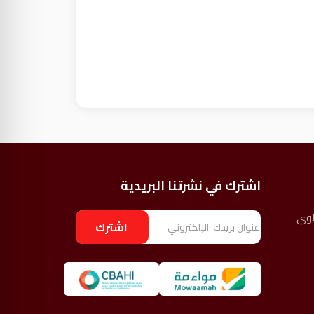
اشترك في نشرتنا البريدية
اوى
ا
اشترك
ل
ب
ر
ي
د