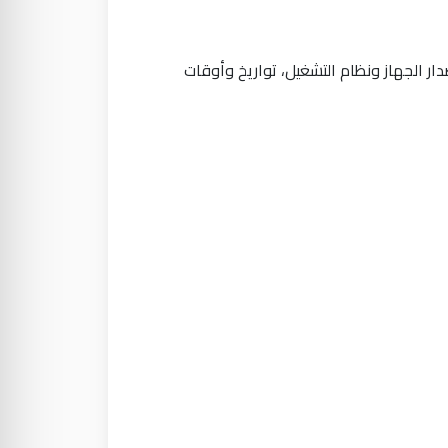
تقنية تفصيلية عند استخدامك خدماتنا مثل عنوان IP، نوع وإصدار الجهاز ونظام التشغيل، تواريخ وأوقات