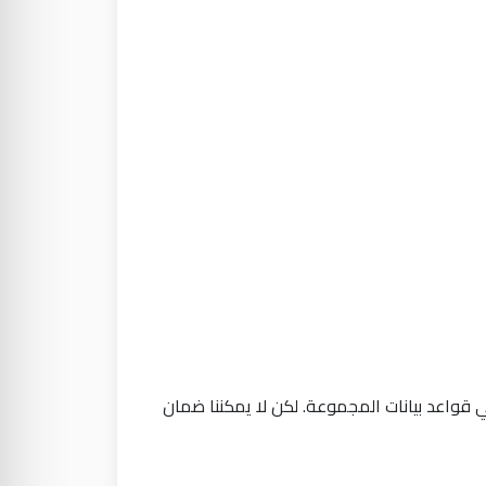
 مثل التشفير (Encryption) وبروتوكولات SSL، ويتم حفظها بأمان في قواعد بيانات المجموعة. لكن لا يمكننا ضمان