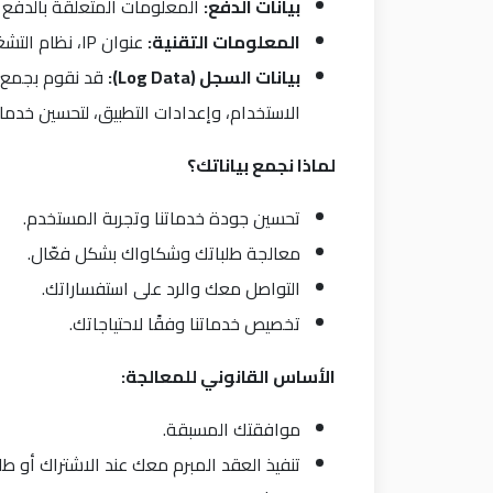
بيانات الدفع
:
المعلومات المتعلقة بالدفع (
المعلومات التقنية
:
عنوان IP، نظام التشغيل، نوع الجهاز، الموقع الجغرافي التقريبي.
بيانات السجل
(Log Data):
الاستخدام، وإعدادات التطبيق، لتحسين خدماتن
لماذا نجمع بياناتك؟
تحسين جودة خدماتنا وتجربة المستخدم.
معالجة طلباتك وشكاواك بشكل فعّال.
التواصل معك والرد على استفساراتك.
تخصيص خدماتنا وفقًا لاحتياجاتك.
الأساس القانوني للمعالجة
:
موافقتك المسبقة.
تنفيذ العقد المبرم معك عند الاشتراك أو ط