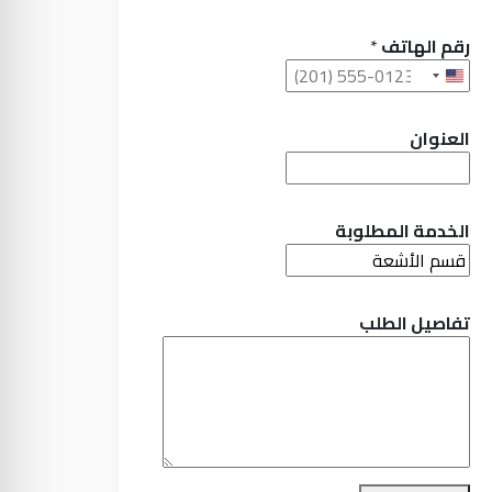
رقم الهاتف
*
U
n
i
العنوان
t
e
d
الخدمة المطلوبة
S
t
a
t
تفاصيل الطلب
e
s
+
1