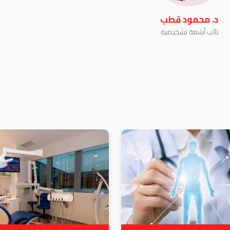
د. محمود قطب
نائب أشعة تشخيصية