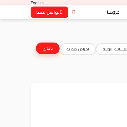
English
عروضنا
تواصل معنا
باطني
لمسالك البولية
امراض صدرية