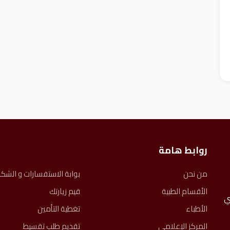
روابط هامة
من نحن
بوابة الاستفسارات و الشك
الأقسام الطبية
قيم زيارتك
ً، نعتني
الأطباء
تغطية التأمين
المركز الإعلامي
تقديم طلب تقسيط