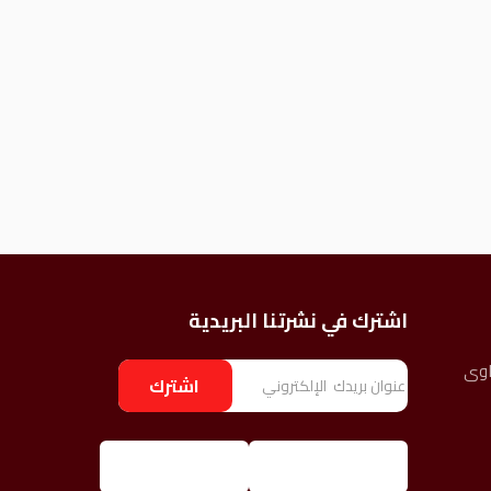
اشترك في نشرتنا البريدية
اوى
ا
اشترك
ل
ب
ر
ي