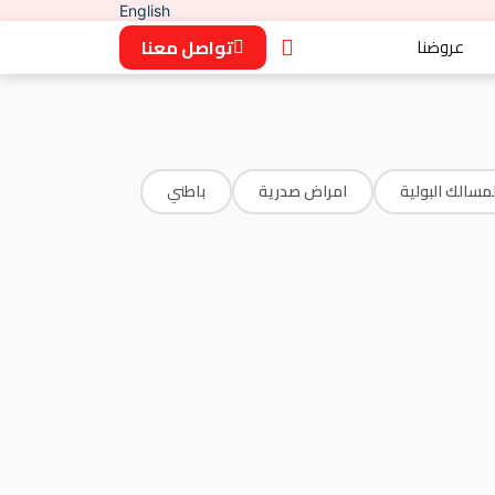
English
عروضنا
تواصل معنا
لمسالك البولية
امراض صدرية
باطني