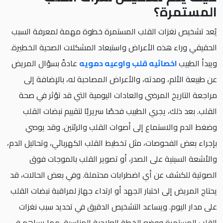
المستمرة؟
يُعد تشخيص نغزات القلب المستمرة خطوة مهمة لمعرفة السبب
الحقيقي وراء هذه الأعراض واستبعاد المشكلات الصحية الخطيرة.
ويبدأ الطبيب
اخصائيه قلب واوعيه دمويه
عادةً بسؤال المريض
عن طبيعة الألم، ومدته، والأعراض المصاحبة له، بالإضافة إلى
مراجعة التاريخ المرضي والعادات اليومية التي قد تؤثر في صحة
القلب. بعد ذلك، يجري الطبيب فحصًا سريريًا لتقييم نبضات القلب
وضغط الدم والاستماع إلى أصوات القلب والرئتين. وقد يوصي
بإجراء بعض الفحوصات، مثل تخطيط القلب الكهربائي، وتحاليل الدم،
والأشعة السينية على الصدر، أو تصوير القلب بالموجات فوق
الصوتية للكشف عن أي اضطرابات محتملة. وفي بعض الحالات، قد
يحتاج المريض إلى اختبار الجهد أو ارتداء جهاز لمراقبة نبضات القلب
على مدار اليوم. ويساعد التشخيص الدقيق في تحديد سبب نغزات
القلب المستمرة ووضع الخطة العلاجية المناسبة، مما يساهم في