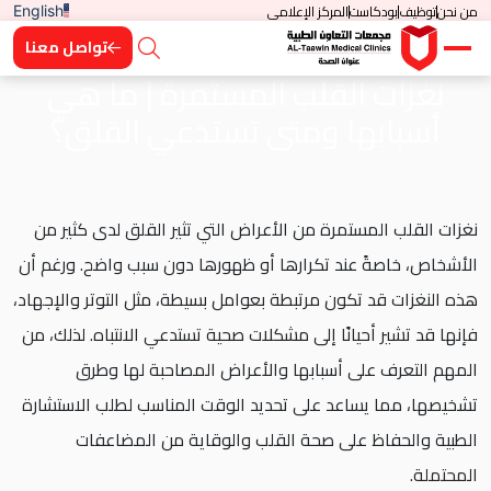
من نحن
توظيف
بودكاست
المركز الإعلامي
English
تواصل معنا
نغزات القلب المستمرة | ما هي
أسبابها ومتى تستدعي القلق؟
نغزات القلب المستمرة من الأعراض التي تثير القلق لدى كثير من
الأشخاص، خاصةً عند تكرارها أو ظهورها دون سبب واضح. ورغم أن
هذه النغزات قد تكون مرتبطة بعوامل بسيطة، مثل التوتر والإجهاد،
فإنها قد تشير أحيانًا إلى مشكلات صحية تستدعي الانتباه. لذلك، من
المهم التعرف على أسبابها والأعراض المصاحبة لها وطرق
تشخيصها، مما يساعد على تحديد الوقت المناسب لطلب الاستشارة
الطبية والحفاظ على صحة القلب والوقاية من المضاعفات
المحتملة.